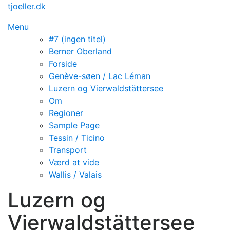
Spring
tjoeller.dk
til
Menu
indhold
#7 (ingen titel)
Berner Oberland
Forside
Genève-søen / Lac Léman
Luzern og Vierwaldstättersee
Om
Regioner
Sample Page
Tessin / Ticino
Transport
Værd at vide
Wallis / Valais
Luzern og
Vierwaldstättersee