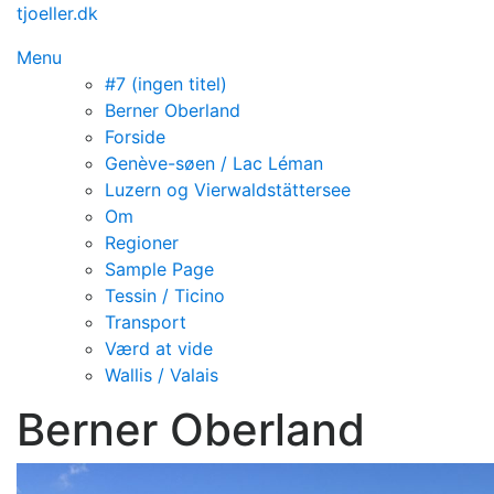
Spring
tjoeller.dk
til
Menu
indhold
#7 (ingen titel)
Berner Oberland
Forside
Genève-søen / Lac Léman
Luzern og Vierwaldstättersee
Om
Regioner
Sample Page
Tessin / Ticino
Transport
Værd at vide
Wallis / Valais
Berner Oberland